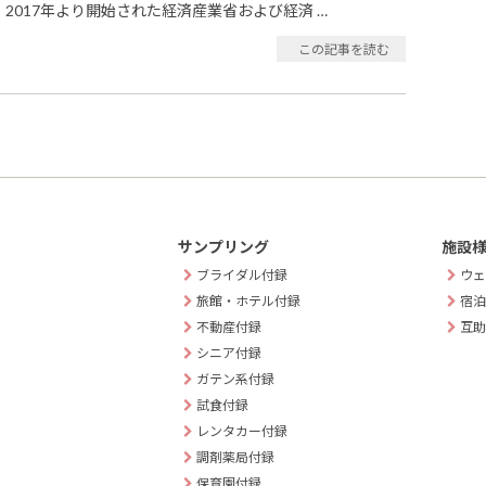
2017年より開始された経済産業省および経済 …
この記事を読む
サンプリング
施設
ブライダル付録
ウェ
旅館・ホテル付録
宿泊
不動産付録
互助
シニア付録
ガテン系付録
試食付録
レンタカー付録
調剤薬局付録
保育園付録