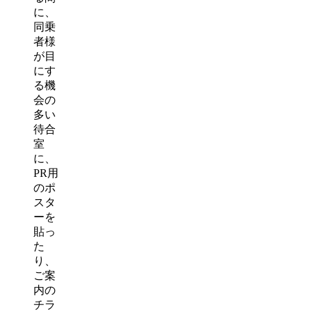
に、
同乗
者様
が目
にす
る機
会の
多い
待合
室
に、
PR用
のポ
スタ
ーを
貼っ
た
り、
ご案
内の
チラ