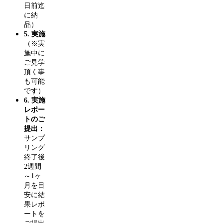
日前迄
に納
品）
5. 実施
（※実
施中に
ご見学
頂く事
も可能
です）
6. 実施
レポー
トのご
提出：
サンプ
リング
終了後
2週間
～1ヶ
月を目
安に結
果レポ
ートを