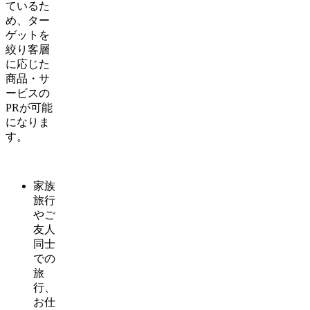
ているた
め、ター
ゲットを
絞り客層
に応じた
商品・サ
ービスの
PRが可能
になりま
す。
家族
旅行
やご
友人
同士
での
旅
行、
お仕