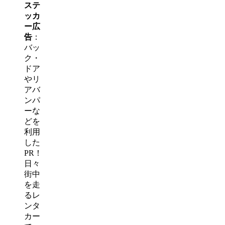
ステ
ッカ
ー広
告
：
バッ
ク・
ドア
やリ
アバ
ンパ
ーな
どを
利用
した
PR！
日々
街中
を走
るレ
ンタ
カー