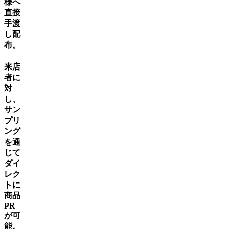
様へ
直接
手渡
し配
布。
来店
者に
対
し、
サン
プリ
ング
を通
じて
ダイ
レク
トに
商品
PR
が可
能。