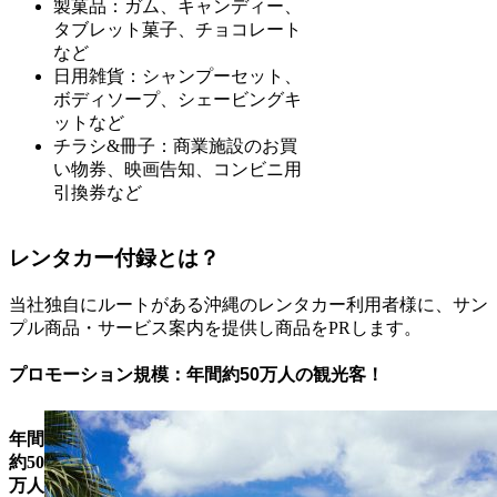
製菓品：ガム、キャンディー、
タブレット菓子、チョコレート
など
日用雑貨：シャンプーセット、
ボディソープ、シェービングキ
ットなど
チラシ&冊子：商業施設のお買
い物券、映画告知、コンビニ用
引換券など
レンタカー付録とは？
当社独自にルートがある沖縄のレンタカー利用者様に、サン
プル商品・サービス案内を提供し商品をPRします。
プロモーション規模：年間約50万人の観光客！
年間
約50
万人