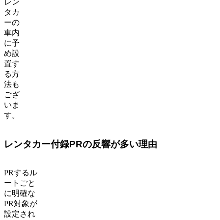
レン
タカ
ーの
車内
に予
め設
置す
る方
法も
ござ
いま
す。
レンタカー付録PRの反響が多い理由
PRするル
ートごと
に明確な
PR対象が
設定され