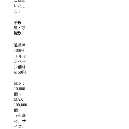
ご提出
いたし
ます
手数
料・可
能数
通常＠
100円
➝ キャ
ンペー
ン価格
＠50円
～
MIN：
10,000
個～
MAX：
100,000
個
（※商
材、サ
イズ、