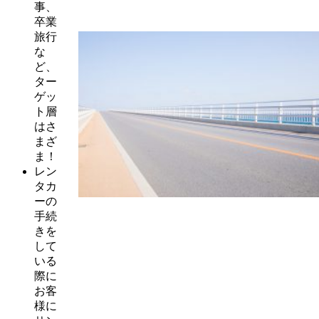
事、
卒業
旅行
な
ど、
ター
ゲッ
ト層
はさ
まざ
ま！
レン
タカ
ーの
手続
きを
して
いる
際に
お客
様に