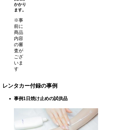
かかり
ます。
※事
前に
商品
内容
の審
査が
ござ
いま
す
レンタカー付録の事例
事例1
日焼け止めの試供品