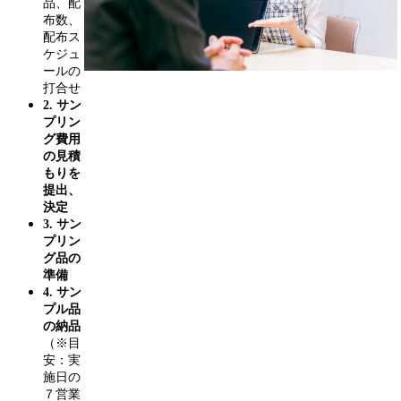
品、配
布数、
配布ス
ケジュ
ールの
打合せ
2. サン
プリン
グ費用
の見積
もりを
提出、
決定
3. サン
プリン
グ品の
準備
4. サン
プル品
の納品
（※目
安：実
施日の
７営業