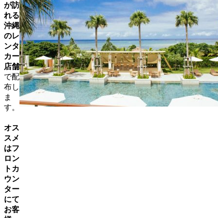
が訪
れる
沖縄
のレ
ンタ
カー
店舗
で配
布し
ま
す。
オス
スメ
はフ
ロン
トカ
ウン
ター
にて
お客