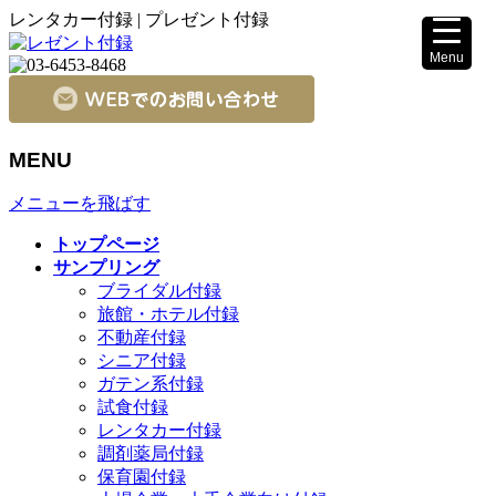
レンタカー付録 | プレゼント付録
Menu
▼
MENU
メニューを飛ばす
▼
トップページ
サンプリング
ブライダル付録
旅館・ホテル付録
不動産付録
シニア付録
ガテン系付録
試食付録
レンタカー付録
調剤薬局付録
保育園付録