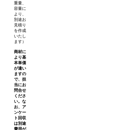
重量、
容量に
より、
別途お
見積り
を作成
いたし
ます）
商材に
より基
本単価
が違い
ますの
で、担
当にお
問合せ
くださ
い。な
お、ア
ンケー
ト回収
は別途
費用が