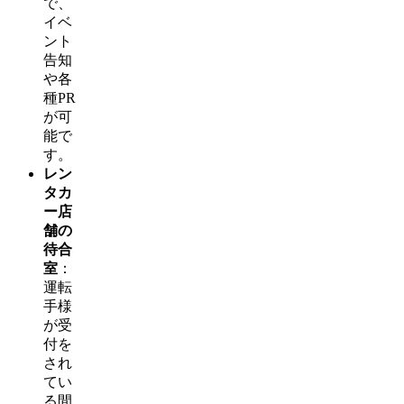
で、
イベ
ント
告知
や各
種PR
が可
能で
す。
レン
タカ
ー店
舗の
待合
室
：
運転
手様
が受
付を
され
てい
る間