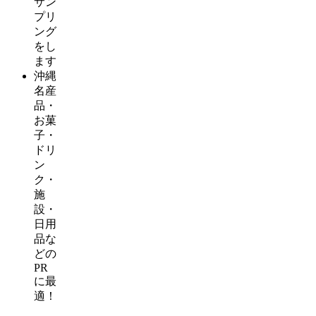
サン
プリ
ング
をし
ます
沖縄
名産
品・
お菓
子・
ドリ
ン
ク・
施
設・
日用
品な
どの
PR
に最
適！