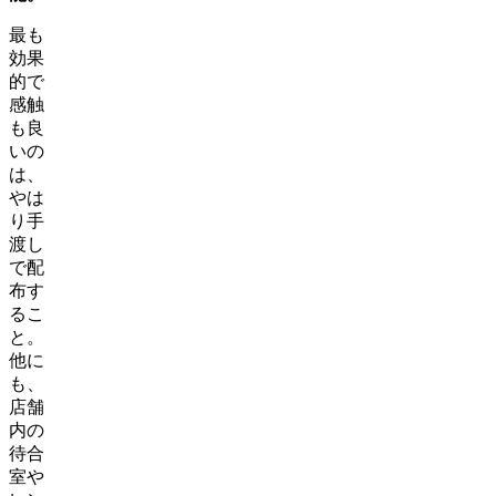
最も
効果
的で
感触
も良
いの
は、
やは
り手
渡し
で配
布す
るこ
と。
他に
も、
店舗
内の
待合
室や