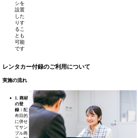
シを
設置
した
りす
るこ
とも
可能
です
レンタカー付録のご利用について
実施の流れ
1. 商材
の登
録：
配
布目的
に併せ
てサン
プル商