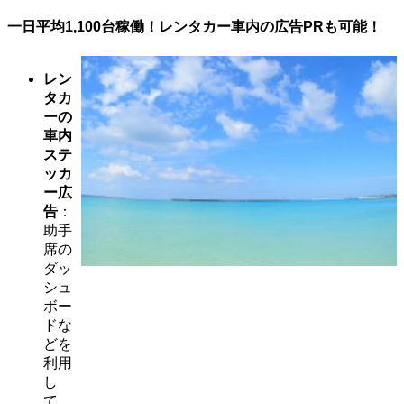
一日平均1,100台稼働！レンタカー車内の広告PRも可能！
レン
タカ
ーの
車内
ステ
ッカ
ー広
告
：
助手
席の
ダッ
シュ
ボー
ドな
どを
利用
し
て、