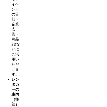
イベ
ント
の告
知・
企業
広
告・
商品
PRな
どに
ご活
用い
ただ
けま
す。
レン
タカ
ーの
車内
（後
部）