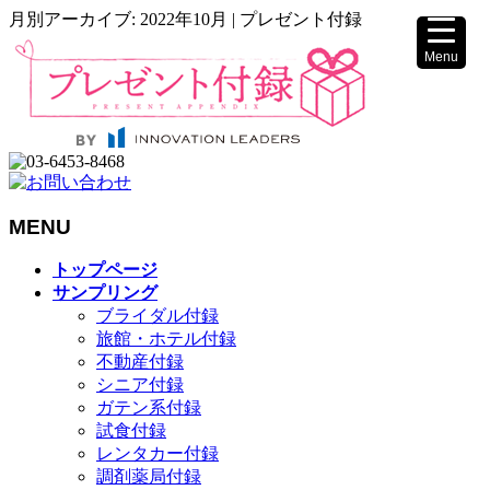
月別アーカイブ: 2022年10月 | プレゼント付録
Menu
▼
MENU
▼
メ
トップページ
ニ
サンプリング
ュ
ブライダル付録
ー
旅館・ホテル付録
を
不動産付録
飛
シニア付録
ば
ガテン系付録
す
試食付録
レンタカー付録
調剤薬局付録