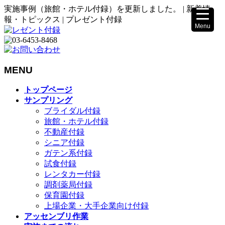
実施事例（旅館・ホテル付録）を更新しました。 | 新着情
報・トピックス | プレゼント付録
Menu
▼
MENU
メ
トップページ
ニ
サンプリング
▼
ュ
ブライダル付録
ー
旅館・ホテル付録
を
不動産付録
飛
シニア付録
ば
ガテン系付録
す
試食付録
レンタカー付録
調剤薬局付録
保育園付録
上場企業・大手企業向け付録
アッセンブリ作業