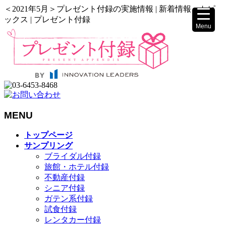
＜2021年5月＞プレゼント付録の実施情報 | 新着情報・トピ
ックス | プレゼント付録
Menu
▼
▼
MENU
メ
トップページ
ニ
サンプリング
ュ
ブライダル付録
ー
旅館・ホテル付録
を
不動産付録
飛
シニア付録
ば
ガテン系付録
す
試食付録
レンタカー付録