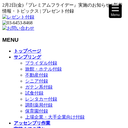
2月2日(金)『プレミアムフライデー』実施のお知らせ | 新着
情報・トピックス | プレゼント付録
Menu
▼
MENU
メ
トップページ
ニ
サンプリング
▼
ュ
ブライダル付録
ー
旅館・ホテル付録
を
不動産付録
飛
シニア付録
ば
ガテン系付録
す
試食付録
レンタカー付録
調剤薬局付録
保育園付録
上場企業・大手企業向け付録
アッセンブリ作業