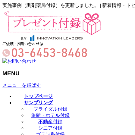
実施事例（調剤薬局付録）を更新しました。 | 新着情報・トピ
MENU
メニューを飛ばす
トップページ
サンプリング
ブライダル付録
旅館・ホテル付録
不動産付録
シニア付録
ガテン系付録