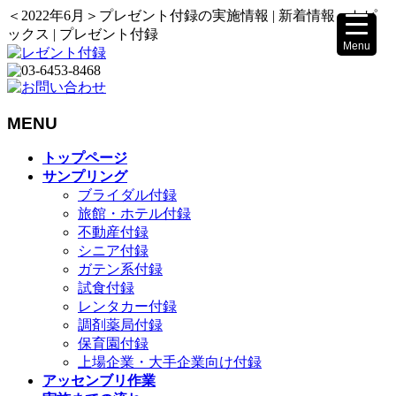
＜2022年6月＞プレゼント付録の実施情報 | 新着情報・トピ
ックス | プレゼント付録
Menu
▼
MENU
メ
トップページ
ニ
サンプリング
▼
ュ
ブライダル付録
ー
旅館・ホテル付録
を
不動産付録
飛
シニア付録
ば
ガテン系付録
す
試食付録
レンタカー付録
調剤薬局付録
保育園付録
上場企業・大手企業向け付録
アッセンブリ作業